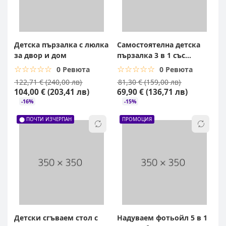
Детска пързалка с люлка
Самостоятелна детска
за двор и дом
пързалка 3 в 1 със
стълба
☆☆☆☆☆
★★★★★
☆☆☆☆☆
★★★★★
0 Ревюта
0 Ревюта
122,71 € (240,00 лв)
81,30 € (159,00 лв)
104,00 € (203,41 лв)
69,90 € (136,71 лв)
-16%
-15%
⬤ ПОЧТИ ИЗЧЕРПАН
ПРОМОЦИЯ
Детски сгъваем стол с
Надуваем фотьойл 5 в 1