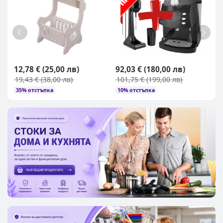
12,78 € (25,00 лв)
92,03 € (180,00 лв)
2
19,43 € (38,00 лв)
101,75 € (199,00 лв)
6
35% отстъпка
10% отстъпка
6