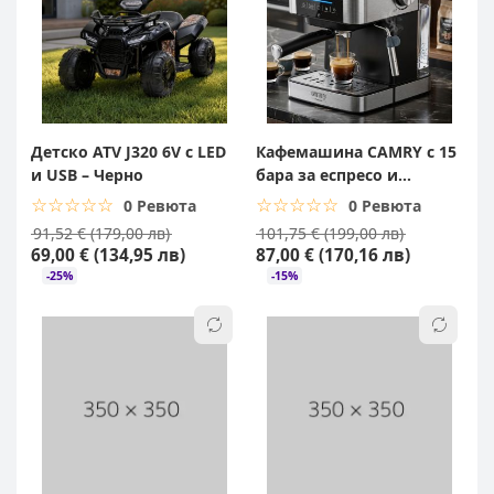
Детско ATV J320 6V с LED
Кафемашина CAMRY с 15
и USB – Черно
бара за еспресо и
капучино
☆☆☆☆☆
★★★★★
☆☆☆☆☆
★★★★★
0 Ревюта
0 Ревюта
91,52 € (179,00 лв)
101,75 € (199,00 лв)
69,00 € (134,95 лв)
87,00 € (170,16 лв)
-25%
-15%