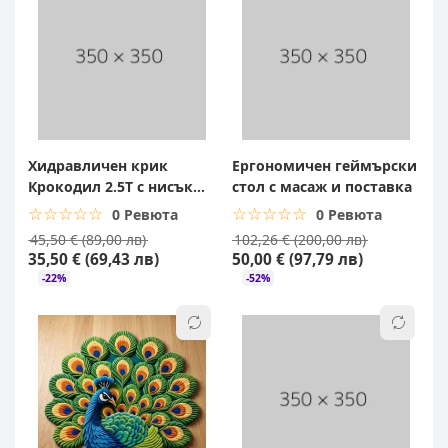
Хидравличен крик
Ергономичен геймърски
Крокодил 2.5T с нисък
стол с масаж и поставка
профил
☆☆☆☆☆
★★★★★
☆☆☆☆☆
★★★★★
0 Ревюта
0 Ревюта
45,50 € (89,00 лв)
102,26 € (200,00 лв)
35,50 € (69,43 лв)
50,00 € (97,79 лв)
-22%
-52%