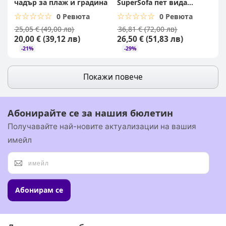
чадър за плаж и градина
SuperSofa пет вида
комфорт в едно удобно
☆☆☆☆☆
★★★★★
☆☆☆☆☆
★★★★★
0 Ревюта
0 Ревюта
решение
25,05 € (49,00 лв)
36,81 € (72,00 лв)
20,00 € (39,12 лв)
26,50 € (51,83 лв)
-21%
-29%
Покажи повече
Абонирайте се за нашия бюлетин
Получавайте най-новите актуализации на вашия
имейл
Абонирам се