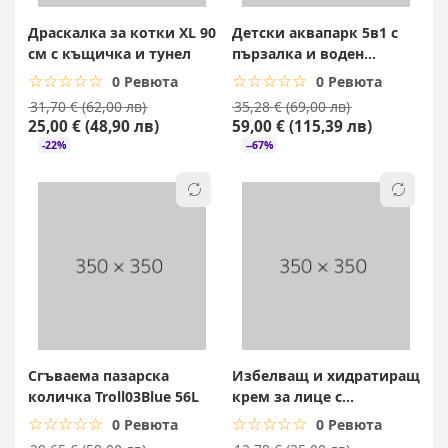
Драскалка за котки XL 90
Детски аквапарк 5в1 с
см с къщичка и тунел
пързалка и воден
баскетбол
☆☆☆☆☆
★★★★★
☆☆☆☆☆
★★★★★
0 Ревюта
0 Ревюта
31,70 € (62,00 лв)
35,28 € (69,00 лв)
25,00 € (48,90 лв)
59,00 € (115,39 лв)
-22%
--67%
Сгъваема пазарска
Избелващ и хидратиращ
количка Troll03Blue 56L
крем за лице с
магарешко мляко Fruit
☆☆☆☆☆
★★★★★
☆☆☆☆☆
★★★★★
0 Ревюта
0 Ревюта
of the Wokali ORIGINAL