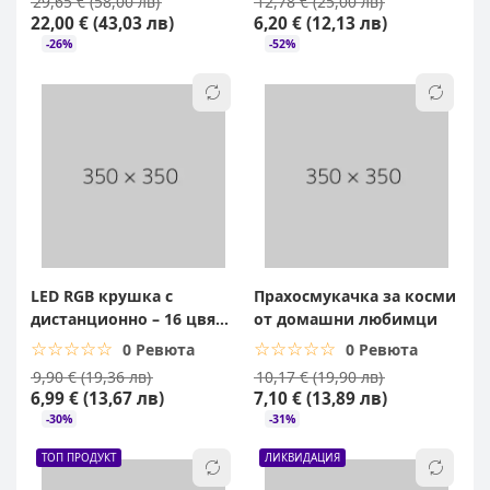
29,65 € (58,00 лв)
12,78 € (25,00 лв)
22,00 € (43,03 лв)
6,20 € (12,13 лв)
-26%
-52%
LED RGB крушка с
Прахосмукачка за косми
дистанционно – 16 цвята
от домашни любимци
и 5 яркости
☆☆☆☆☆
★★★★★
☆☆☆☆☆
★★★★★
0 Ревюта
0 Ревюта
9,90 € (19,36 лв)
10,17 € (19,90 лв)
6,99 € (13,67 лв)
7,10 € (13,89 лв)
-30%
-31%
ТОП ПРОДУКТ
ЛИКВИДАЦИЯ