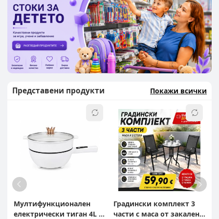
Представени продукти
Покажи всички
Мултифункционален
Градински комплект 3
Д
електрически тиган 4L с
части с маса от закалено
и