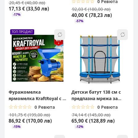
☆☆☆☆☆
★★★★★
0 Ревюта
20,45 € (40,00 лв)
пикник
17,13 € (33,50 лв)
92,03 € (180,00 лв)
40,00 € (78,23 лв)
-17%
-57%
ТОП ПРОДУКТ
Фуражомелка
Детски батут 138 см с
ярмомелка KraftRoyal с 4
предпазна мрежа за
сита 4,2kW
градина
☆☆☆☆☆
★★★★★
☆☆☆☆☆
★★★★★
0 Ревюта
0 Ревюта
101,75 € (199,00 лв)
74,14 € (145,00 лв)
86,92 € (170,00 лв)
65,90 € (128,89 лв)
-15%
-12%