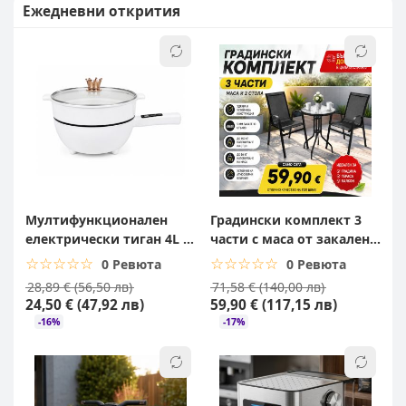
Ежедневни открития
Мултифункционален
Градински комплект 3
електрически тиган 4L с
части с маса от закалено
капак
стъкло и 2 стола за
☆☆☆☆☆
★★★★★
☆☆☆☆☆
★★★★★
0 Ревюта
0 Ревюта
балкон, тераса и градина
28,89 € (56,50 лв)
71,58 € (140,00 лв)
24,50 € (47,92 лв)
59,90 € (117,15 лв)
-16%
-17%