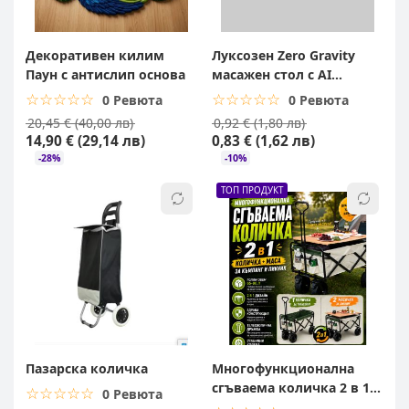
Декоративен килим
Луксозен Zero Gravity
Паун с антислип основа
масажен стол с AI
управление
☆☆☆☆☆
★★★★★
☆☆☆☆☆
★★★★★
0 Ревюта
0 Ревюта
20,45 € (40,00 лв)
0,92 € (1,80 лв)
14,90 € (29,14 лв)
0,83 € (1,62 лв)
-28%
-10%
ТОП ПРОДУКТ
Пазарска количка
Многофункционална
сгъваема количка 2 в 1 с
☆☆☆☆☆
★★★★★
0 Ревюта
масичка за къмпинг и