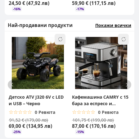
24,50 € (47,92 лв)
59,90 € (117,15 лв)
6
-16%
-17%
Най-продавани продукти
Покажи всички
Детско ATV J320 6V с LED
Кафемашина CAMRY с 15
Д
и USB – Черно
бара за еспресо и
с
капучино
☆☆☆☆☆
★★★★★
☆☆☆☆☆
★★★★★
0 Ревюта
0 Ревюта
91,52 € (179,00 лв)
101,75 € (199,00 лв)
3
69,00 € (134,95 лв)
87,00 € (170,16 лв)
2
-25%
-15%