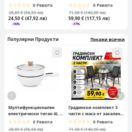
капак
стъкло и 2 стола за
☆☆☆☆☆
★★★★★
☆☆☆☆☆
★★★★★
0 Ревюта
0 Ревюта
балкон, тераса и градина
28,89 € (56,50 лв)
71,58 € (140,00 лв)
9
24,50 € (47,92 лв)
59,90 € (117,15 лв)
6
-16%
-17%
Популярни Продукти
Покажи всички
Мултифункционален
Градински комплект 3
L
електрически тиган 4L с
части с маса от закалено
д
капак
стъкло и 2 стола за
и
☆☆☆☆☆
★★★★★
☆☆☆☆☆
★★★★★
0 Ревюта
0 Ревюта
балкон, тераса и градина
28,89 € (56,50 лв)
71,58 € (140,00 лв)
9