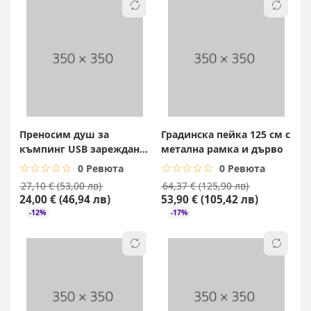
Преносим душ за
Градинска пейка 125 см с
къмпинг USB зареждане
метална рамка и дърво
батерия 2200 mAh
☆☆☆☆☆
★★★★★
☆☆☆☆☆
★★★★★
0 Ревюта
0 Ревюта
27,10 € (53,00 лв)
64,37 € (125,90 лв)
24,00 € (46,94 лв)
53,90 € (105,42 лв)
-12%
-17%