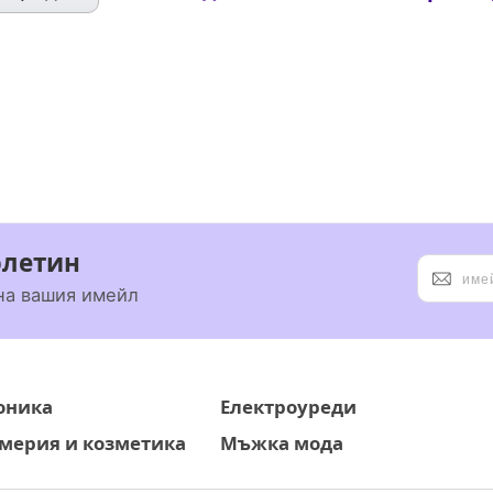
юлетин
на вашия имейл
оника
Електроуреди
ерия и козметика
Мъжка мода