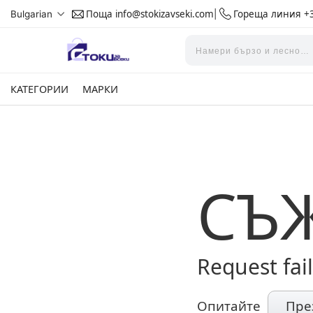
Поща
info@stokizavseki.com
Гореща линия
+3
Bulgarian
|
КАТЕГОРИИ
МАРКИ
СЪ
Request fai
Опитайте
Пре