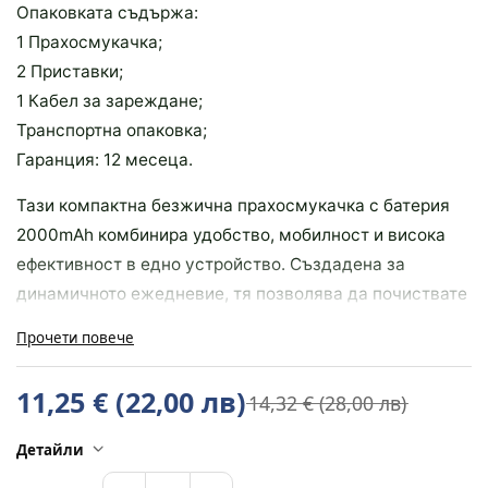
Опаковката съдържа:
1 Прахосмукачка;
2 Приставки;
1 Кабел за зареждане;
Транспортна опаковка;
Гаранция: 12 месеца.
Тази компактна безжична прахосмукачка с батерия
2000mAh комбинира удобство, мобилност и висока
ефективност в едно устройство. Създадена за
динамичното ежедневие, тя позволява да почиствате
труднодостъпни места, без да разчитате на кабели
Прочети повече
или тежки уреди. Независимо дали се справяте с
трохи, прах или косми от домашни любимци, моделът
11,25 € (22,00 лв)
14,32 € (28,00 лв)
предлага надеждна всмукателна сила в компактно
тяло.
Детайли