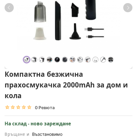
Компактна безжична
прахосмукачка 2000mAh за дом и
кола
☆☆☆☆☆
★★★★★
0 Ревюта
На склад - ново зареждане
Връщане и
Възстановимо