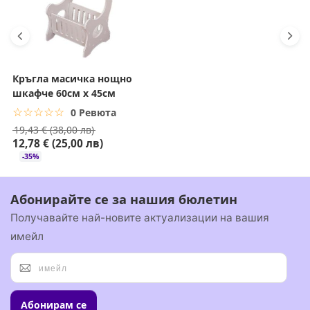
Кръгла масичка нощно
шкафче 60см x 45см
☆☆☆☆☆
★★★★★
0 Ревюта
19,43 € (38,00 лв)
12,78 € (25,00 лв)
-35%
Абонирайте се за нашия бюлетин
Получавайте най-новите актуализации на вашия
имейл
Абонирам се