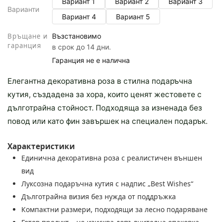
Вариант 1
Вариант 2
Вариант 3
Варианти
Вариант 4
Вариант 5
Връщане и
Възстановимо
гаранция
в срок до 14 дни.
Гаранция не е налична
Елегантна декоративна роза в стилна подаръчна
кутия, създадена за хора, които ценят жестовете с
дълготрайна стойност. Подходяща за изненада без
повод или като фин завършек на специален подарък.
Характеристики
Единична декоративна роза с реалистичен външен
вид
Луксозна подаръчна кутия с надпис „Best Wishes“
Дълготрайна визия без нужда от поддръжка
Компактни размери, подходящи за лесно подаряване