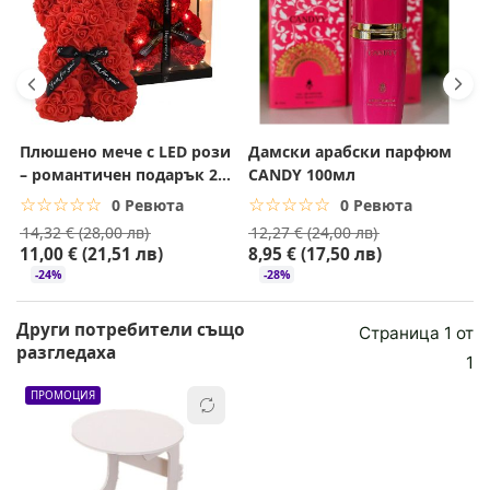
5 звезда
0% (0)
Корпоративен подарък с фин и неутрален стил
Изненада „просто така“, без конкретен повод
4 звезда
0% (0)
3 звезда
0% (0)
2 звезда
0% (0)
Плюшено мече с LED рози
Дамски арабски парфюм
О
1 звезда
– романтичен подарък 25
CANDY 100мл
0% (0)
M
см
P
☆☆☆☆☆
★★★★★
☆☆☆☆☆
★★★★★
0 Ревюта
0 Ревюта
14,32 € (28,00 лв)
12,27 € (24,00 лв)
1
11,00 € (21,51 лв)
8,95 € (17,50 лв)
8
-24%
-28%
Други потребители също
Страница 1 от
разгледаха
1
ПРОМОЦИЯ