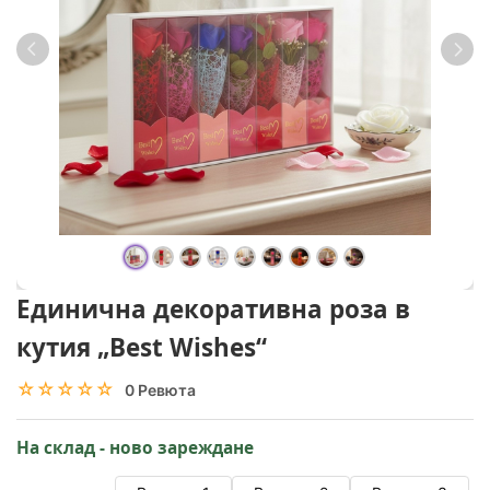
Единична декоративна роза в
кутия „Best Wishes“
☆☆☆☆☆
★★★★★
0 Ревюта
На склад - ново зареждане