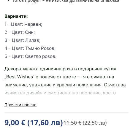
Готов продукт – не изисква допълнителна опаковка
Варианти:
1 - Цвят: Червен;
2 - Цвят: Син;
3 - Цвят: Лилав;
4 - Цвят: Тъмно Розов;
5 - Цвят: Светло розов.
Декоративната единична роза в подаръчна кутия
„Best Wishes“ е повече от цвете – тя е символ на
внимание, уважение и красиви пожелания. Съчетава
изчистен дизайн и емоционално послание, което
остава във времето.
Прочети повече
Предимства
9,00 € (17,60 лв)
Перфектна алтернатива на свежите цветя – не увяхва
11,50 € (22,50 лв)
и не губи своя чар