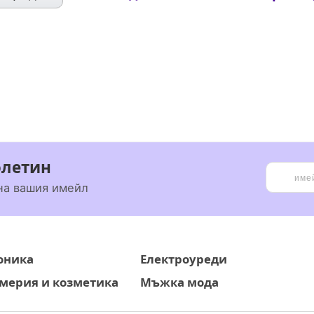
юлетин
на вашия имейл
оника
Електроуреди
ерия и козметика
Мъжка мода