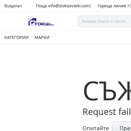
Поща
info@stokizavseki.com
Гореща линия
+3
Bulgarian
|
КАТЕГОРИИ
МАРКИ
СЪ
Request fai
Опитайте
Пре