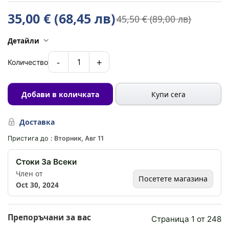
стабилност, мобилност и ефективна защита от
35,00 € (68,45 лв)
45,50 € (89,00 лв)
атмосферните условия.
Детайли
Характеристики
-
+
1
Количество
Размер: 3x3 метра – оптимално пространство за
различни дейности
Устойчива метална рамка с антикорозионно покритие
Добави в количката
Купи сега
Регулируема височина за адаптация според нуждите
Водоустойчива и UV-устойчива покривна материя
Доставка
Бърз механизъм за сглобяване без инструменти
Пристига до :
Вторник, Авг 11
Подсилени ъгли за допълнителна стабилност при
вятър
Стоки За Всеки
Компактно сгъване за лесно съхранение и транспорт
Член от
Посетете магазина
Oct 30, 2024
Предимства
Тази градинска шатра с регулируема височина и
Препоръчани за вас
Страница 1 от 248
водоустойчив покрив се отличава с иновативна