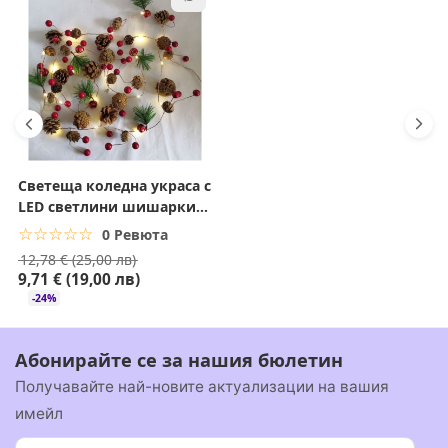
Почиствайте покривното платно с мека кърпа и вода,
без агресивни препарати.
Подходящо за
Градински партита и семейни събирания
Къмпинг и пикници
Пазари и изложения на открито
Светеща коледна украса с
Заведения с външни пространства
LED светлини шишарки и
Слънцезащита край басейн или плаж
борови клонки
☆☆☆☆☆
★★★★★
0 Ревюта
+359 878 055 721
Бърза поръчка
:
12,78 € (25,00 лв)
+359 878 055 721
Бърза поръчка
:
9,71 € (19,00 лв)
-24%
Абонирайте се за нашия бюлетин
Получавайте най-новите актуализации на вашия
имейл