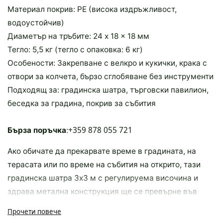
Материал покрив: PE (висока издръжливост,
водоустойчив)
Диаметър на тръбите: 24 x 18 x 18 мм
Тегло: 5,5 кг (тегло с опаковка: 6 кг)
Особености: Закрепване с велкро и кукички, крака с
отвори за колчета, бързо сглобяване без инструменти
Подходящ за: градинска шатра, търговски павилион,
беседка за градина, покрив за събития
+359 878 055 721
Бърза поръчка
:
Ако обичате да прекарвате време в градината, на
терасата или по време на събития на открито, тази
градинска шатра 3x3 м с регулируема височина и
здрава метална конструкция ще се превърне във
вашия незаменим помощник. Проектирана с мисъл за
Прочети повече
удобство и дълготрайна употреба, тя комбинира