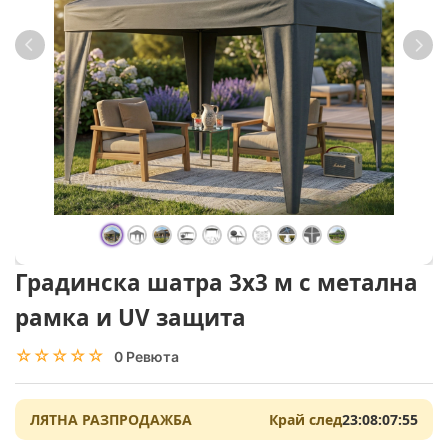
Градинска шатра 3x3 м с метална
рамка и UV защита
☆☆☆☆☆
★★★★★
0 Ревюта
ЛЯТНА РАЗПРОДАЖБА
Край след
23:08:07:54