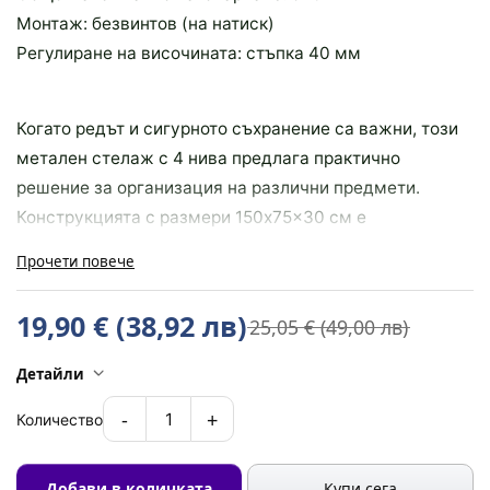
Монтаж: безвинтов (на натиск)
Регулиране на височината: стъпка 40 мм
Когато редът и сигурното съхранение са важни, този
метален стелаж с 4 нива предлага практично
решение за организация на различни предмети.
Конструкцията с размери 150x75x30 см е
проектирана за ефективно използване на
Прочети повече
вертикалното пространство, като осигурява удобен
достъп до инструменти, кашони, консумативи и
19,90 € (38,92 лв)
25,05 € (49,00 лв)
оборудване.
Безвинтовият монтаж позволява бързо сглобяване
Детайли
без нужда от специализирани инструменти, което
-
+
1
Количество
прави стелажа отличен избор за домашни гаражи,
сервизи, складови помещения и работилници.
Добави в количката
Купи сега