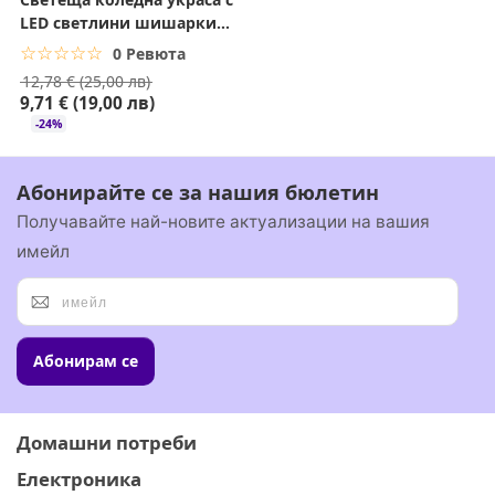
инструменти, автомобилни аксесоари, градинска
LED светлини шишарки и
техника, материали за ремонт и различни домакински
борови клонки
☆☆☆☆☆
★★★★★
0 Ревюта
принадлежности.
12,78 € (25,00 лв)
9,71 € (19,00 лв)
Подходящо за
-24%
Домашни гаражи и мазетаРаботилници и сервизни
помещения
Абонирайте се за нашия бюлетин
Складове и малки търговски пространстваХоби зони и
Получавайте най-новите актуализации на вашия
DIY проекти
имейл
Организация на инструменти и материали
Потребители, които търсят здрав метален рафт
150x75x30 см с голям капацитет
Абонирам се
Домашни потреби
Електроника