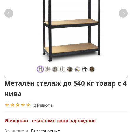
Метален стелаж до 540 кг товар с 4
нива
☆☆☆☆☆
★★★★★
0 Ревюта
Изчерпан - очакваме ново зареждане
Връщане и
Възстановимо