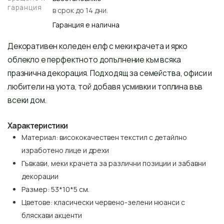
гаранция
в срок до 14 дни.
Гаранция е налична
Декоративен коледен елф с меки крачета и ярко
облекло е перфектното допълнение към всяка
празнична декорация. Подходящ за семейства, офиси и
любители на уюта, той добавя усмивки и топлина във
всеки дом.
Характеристики
Материал: висококачествен текстил с детайлно
изработено лице и дрехи
Гъвкави, меки крачета за различни позиции и забавни
декорации
Размер: 53*10*5 см.
Цветове: класически червено-зелени нюанси с
бляскави акценти