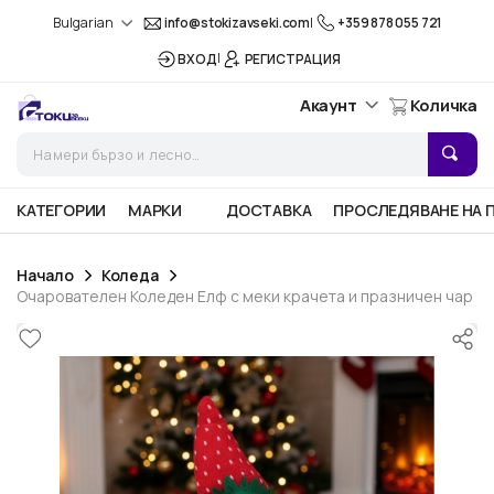
Bulgarian
info@stokizavseki.com
|
+359 878 055 721
|
ВХОД
РЕГИСТРАЦИЯ
Акаунт
Количка
КАТЕГОРИИ
МАРКИ
ДОСТАВКА
ПРОСЛЕДЯВАНЕ НА 
Начало
Коледа
Очарователен Коледен Елф с меки крачета и празничен чар