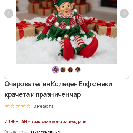
Очарователен Коледен Елф с меки
крачета и празничен чар
☆☆☆☆☆
★★★★★
0 Ревюта
ИЗЧЕРПАН - очакваме ново зареждане
Връщане и
Възстановимо