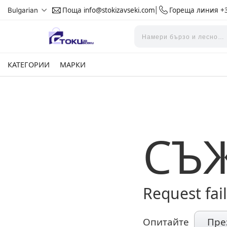
Поща
info@stokizavseki.com
Гореща линия
+3
Bulgarian
|
КАТЕГОРИИ
МАРКИ
СЪ
Request fai
Опитайте
Пре