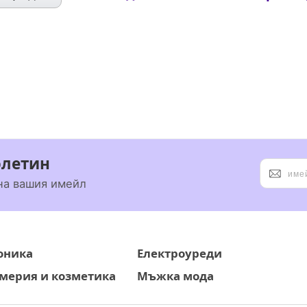
юлетин
на вашия имейл
оника
Електроуреди
ерия и козметика
Мъжка мода