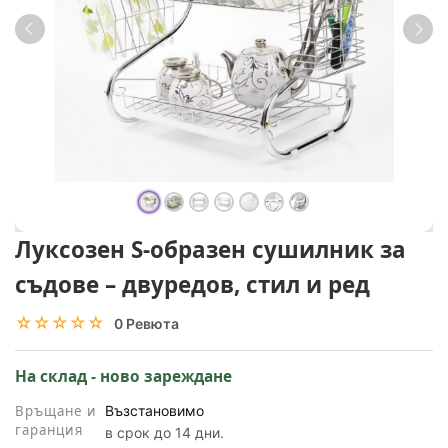
Луксозен S-образен сушилник за
съдове – двуредов, стил и ред
☆☆☆☆☆
★★★★★
0 Ревюта
На склад - ново зареждане
Връщане и
Възстановимо
гаранция
в срок до 14 дни.