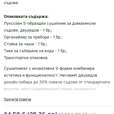
съдове.
Опаковката съдържа:
Луксозен S-образден сушилник за домакински
съдове, двуредов - 1 бр.;
Органайзер за прибори - 1 бр.;
Стойка за чаши - 1 бр.;
Тава за събиране на вода - 1 бр.;
Транспортна опаковка.
Сушилникът с иновативна S-форма комбинира
естетика и функционалност. Неговият двуредов
дизайн побира до 30% повече съдове от стандартните
модели, като същевременно заема минимално
пространство на плота. Перфектен баланс между
Прочети повече
здравина, практичност и стил.