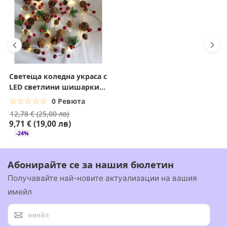
+359 878 055 721
Бърза поръчка
:
Светеща коледна украса с
LED светлини шишарки и
борови клонки
☆☆☆☆☆
★★★★★
0 Ревюта
12,78 € (25,00 лв)
9,71 € (19,00 лв)
-24%
Абонирайте се за нашия бюлетин
Получавайте най-новите актуализации на вашия
имейл